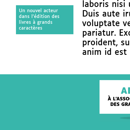
laboris nis
Un nouvel acteur
Duis aute ir
dans l’édition des
voluptate ve
livres à grands
caractères
pariatur. E
proident, su
anim id est
A
À L'ASS
DES GR